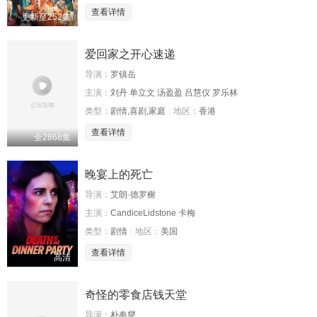
查看详情
更新至252集
爱回家之开心速递
导演：
罗镇岳
主演：
刘丹 单立文 汤盈盈 吕慧仪 罗乐林
类型：
剧情,喜剧,家庭
地区：
香港
查看详情
全2868集
晚宴上的死亡
导演：
艾朗·德罗榭
主演：
CandiceLidstone 卡梅
类型：
剧情
地区：
美国
查看详情
高清
奇怪的零食店钱天堂
导演：
朴奉燮