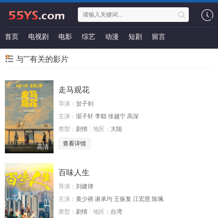
首页
电视剧
电影
综艺
动漫
短剧
留言
与""有关的影片
走马观花
导演：
贠子剑
主演：
琚子轩 李聪 张越宁 高深
类型：
剧情
地区：
大陆
查看详情
高清
百味人生
导演：
刘建律
主演：
黄少祺 谢承均 王振复 江宏恩 陈珮
类型：
剧情
地区：
台湾