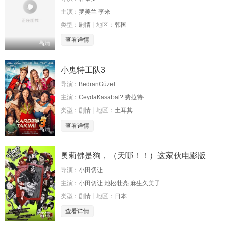
主演：
罗美兰 李来
类型：
剧情
地区：
韩国
查看详情
高清
小鬼特工队3
导演：
BedranGüzel
主演：
CeydaKasabal? 费拉特·
类型：
剧情
地区：
土耳其
查看详情
高清
奥莉佛是狗，（天哪！！）这家伙电影版
导演：
小田切让
主演：
小田切让 池松壮亮 麻生久美子
类型：
剧情
地区：
日本
查看详情
高清