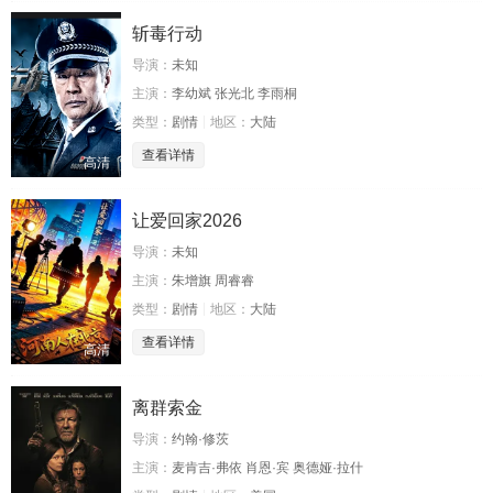
斩毒行动
导演：
未知
主演：
李幼斌 张光北 李雨桐
类型：
剧情
地区：
大陆
查看详情
高清
让爱回家2026
导演：
未知
主演：
朱增旗 周睿睿
类型：
剧情
地区：
大陆
查看详情
高清
离群索金
导演：
约翰·修茨
主演：
麦肯吉·弗依 肖恩·宾 奥德娅·拉什