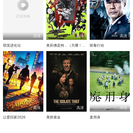
高清
高清
高清
萌宠进化论
奥莉佛是狗，（天哪！！）这家伙电影版
斩毒行动
高清
高清
高清
让爱回家2026
离群索金
废用身