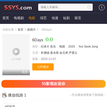
首页
电视剧
电影
综艺
动漫
短剧
留言
当前位置
首页
剧情片
《6Days》
0.0
6Days
类型：
纪录片
音乐
韩国
2025
Yoo
Seok
Jong
主演：
朴晟镇
姜永晛
金元弼
尹度云
更新：
2025-11-07
立即播放
高清
55影视欢迎你
播放线路 1
↓无法播放请更换下面线路↓
HD中字