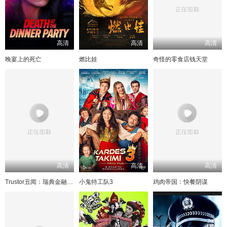
高清
高清
高清
晚宴上的死亡
燃比娃
奇怪的零食店钱天堂
高清
高清
高清
Trustor丑闻：瑞典金融案内幕
小鬼特工队3
鸡肉帝国：快餐阴谋