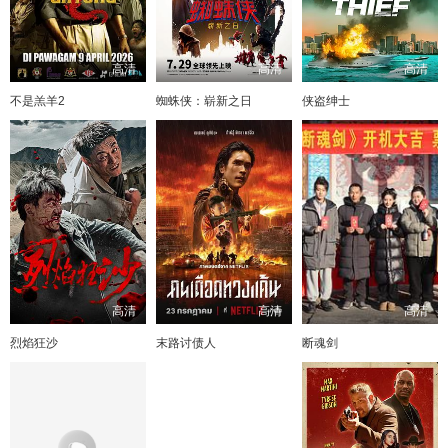
高清
高清
高清
不是羔羊2
蜘蛛侠：崭新之日
侠盗绅士
高清
高清
高清
烈焰狂沙
末路讨债人
断魂剑