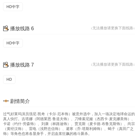
HD中字
播放线路 6
↓无法播放请更换下面线路↓
HD中字
播放线路 7
↓无法播放请更换下面线路↓
HD
剧情简介
过气好莱坞演员强尼·凯奇（卡尔·厄本饰）被意外选中，加入一场决定地球命运的
真人快打。吉塔娜（阿德莱恩·鲁道夫饰）、刀锋索尼娅（杰西卡·麦克娜美饰）、
卡诺（约什·劳森饰）、刘康（林路迪饰）、贾克斯（麦卡德·布鲁克斯饰）、尚宗
（黄经汉饰）、雷电（浅野忠信饰）、避寒（乔·塔斯利姆饰）、蝎子（真田广之
饰）等角色也将各显身手，开启血浆狂飙的格斗厮杀。