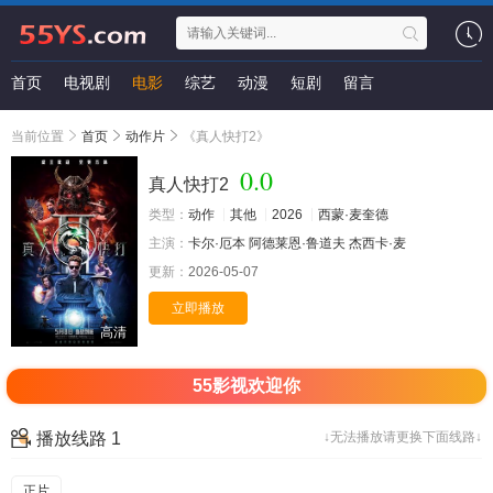
首页
电视剧
电影
综艺
动漫
短剧
留言
当前位置
首页
动作片
《真人快打2》
0.0
真人快打2
类型：
动作
其他
2026
西蒙·麦奎德
主演：
卡尔·厄本
阿德莱恩·鲁道夫
杰西卡·麦
更新：
2026-05-07
立即播放
高清
55影视欢迎你
播放线路 1
↓无法播放请更换下面线路↓
正片