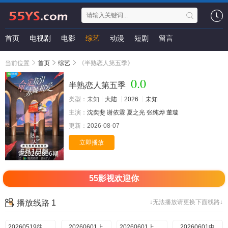
首页
电视剧
电影
综艺
动漫
短剧
留言
当前位置
首页
综艺
《半熟恋人第五季》
0.0
半熟恋人第五季
类型：
未知
大陆
2026
未知
主演：
沈奕斐
谢依霖
夏之光
张纯烨
董璇
更新：
2026-08-07
立即播放
第20260806期
55影视欢迎你
播放线路 1
↓无法播放请更换下面线路↓
20260519往季回顾
20260601上
20260601上纯享
20260601中