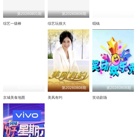
9期下纯享
1期番外下
10期下纯享
超前彩蛋
第20260801期
第20260808期
第26期
10期加更上
10期加更下
综艺一级棒
综艺玩很大
唱钱
第20260808期
第20260808期
第20260808期
京城美食地图
美凤有约
笑动剧场