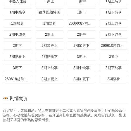
20260727期纯享
20260728
20260728期纯享
20260730期上
半熟入住前
1期上
1期中
1期上纯享
20260730期下
20260731
20260803
20260803期纯享
1期中纯享
往季回顾特辑
1期下
1期下纯享
1期加更
1期陪看
260603超前彩蛋
2期上纯享
2期中纯享
2期上
2期中
2期下纯享
2期下
2期加更上
2期加更下
260610超前彩蛋
2期陪看上
2期陪看下
3期上
3期中
3期下
3期上纯享
3期中纯享
3期下纯享
260618超前彩蛋
3期加更上
3期加更下
3期陪看
4期上
4期中
4期上纯享
4期中纯享
剧情简介
4期下
4期纯享
260624超前彩蛋
4期加更上
命定指引，赤诚相爱。第五季将讲述十二位素人嘉宾的恋爱故事，他们历经命运
4期加更下
4期陪看
5期上
5期中
选择、心动拉扯与现实抉择，在真诚奔赴中直面情感挑战、完成自我成长，呈现
热烈又坦荡的半熟龄恋爱图景。
5期上纯享
5期中纯享
5期下
5期下纯享