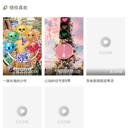
直播回放男嘉宾
直播回放梁田
直播回放王译
超前彩蛋
猜你喜欢
5期陪看
5期加更上
5期加更下
6期上纯享
6期中纯享
6期上
6期中
6期下
6期加更上
6期加更下
6期陪看
7期上
7期中
7期上纯享
7期中纯享
7期下纯享
超前彩蛋
超前彩蛋
杨茜惠空降陪看
7期加更上
7期加更下
7期陪看
8期上纯享
8期中纯享
第20260809期
第20260809期
第399期
8期上
8期中
8期下
8期下纯享
一路向海的少年
心动的信号第9季
美食新闻报道粤语
超前彩蛋
半熟嘉宾陪看
超前彩蛋
8期加更上
8期加更下
8期陪看
直播回放
9期上
9期下
10期上
10期下
9期加更上
9期加更下
1期番外上
9期陪看
9期上纯享