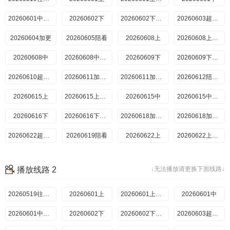
20260601中纯享
20260602下
20260602下纯享
20260603超前彩蛋
20260604加更
20260605陪看
20260608上
20260608上纯享
20260608中
20260608中纯享
20260609下
20260609下纯享
20260610超前彩蛋
20260611加更上
20260611加更下
20260612陪看上
20260615上
20260615上纯享
20260615中
20260615中纯享
20260616下
20260616下纯享
20260618加更上
20260618加更下
20260622超前彩蛋
20260619陪看
20260622上
20260622上纯享
20260622中
20260622中纯享
20260623下
20260623下纯享
播放线路 2
↓无法播放请更换下面线路↓
20260624超前彩蛋
20260629超前彩蛋
20260625加更上
20260625加更下
20260626陪看
20260519往季回顾
20260629上
20260601上
20260629中
20260601上纯享
20260601中
20260629上纯享
20260629中纯享
20260601中纯享
20260630下
20260602下
20260630下纯享
20260602下纯享
20260701直播回放
20260603超前彩蛋