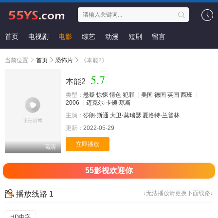
首页
电视剧
电影
综艺
动漫
短剧
留言
当前位置
首页
恐怖片
《本能2》
5.7
本能2
类型：
悬疑
惊悚
情色
犯罪
美国
德国
英国
西班
2006
迈克尔·卡顿-琼斯
主演：
莎朗·斯通
大卫·莫瑞瑟
夏洛特·兰普林
更新：
2022-05-29
立即播放
高清
55影视欢迎你
播放线路 1
↓无法播放请更换下面线路↓
HD中字