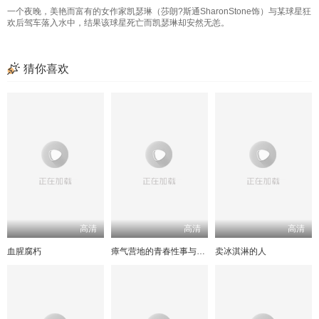
一个夜晚，美艳而富有的女作家凯瑟琳（莎朗?斯通SharonStone饰）与某球星狂
欢后驾车落入水中，结果该球星死亡而凯瑟琳却安然无恙。
猜你喜欢
高清
高清
高清
血腥腐朽
瘴气营地的青春性事与死亡
卖冰淇淋的人