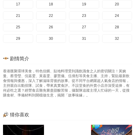
166
57
17
167
58
18
168
59
19
169
60
20
170
61
21
171
62
22
172
63
23
173
64
24
174
65
25
175
66
26
176
67
27
177
68
28
178
69
29
179
70
30
180
71
31
181
72
32
182
73
33
183
74
34
184
75
35
185
76
36
剧情简介
186
77
37
187
78
38
188
79
39
189
80
40
香港匯聚環球美食，特色佳餚、貼地料理受到識飲識食之人的密切關注！黃婉
190
81
41
191
82
42
192
83
43
193
84
44
曼、蔡雪瑩、倪嘉雯、黃嘉雯、廖慧儀、伍倩彤等美食主播、主持，緊貼最新飲
食情報與優惠，深入了解滋味背後的故事。從不同平台網羅超人氣食店的情報，
194
85
45
195
86
46
196
87
47
197
88
48
主持親自出動排隊、試食，帶來真實食評。不設堂食的外賣小店亦深受追捧，有
何必吃之選？經營食店難免嘗盡甜酸苦辣，攝製隊追蹤主理人忙碌的一天，從搜
購食材、準備材料到開檔做生意，揭開「故事味緣」。
198
89
49
199
90
50
200
91
51
201
92
52
202
93
53
203
94
54
204
95
55
205
96
56
猜你喜欢
206
97
57
207
98
58
208
99
59
209
100
60
210
101
61
102
211
62
212
103
63
213
104
64