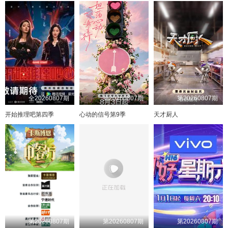
EP272
153
113
EP273
154
114
EP274
155
115
EP275
156
116
EP276
157
117
EP277
158
118
EP278
159
119
EP279
160
120
EP280
161
121
EP281
162
122
EP282
163
123
EP283
164
124
EP284
165
125
EP285
166
126
EP286
167
127
EP287
168
128
EP288
169
129
EP289
170
130
EP290
171
131
EP291
172
132
全20260807期
第20260807期
第20260807期
EP292
173
133
EP293
174
134
EP294
175
135
EP295
176
136
开始推理吧第四季
心动的信号第9季
天才厨人
EP296
177
137
EP297
178
138
EP298
179
139
EP299
180
140
EP300
181
141
EP301
182
142
EP302
183
143
EP303
184
144
EP304
185
145
EP305
186
146
EP306
187
147
EP307
188
148
EP308
189
149
EP309
190
150
EP310
191
151
EP311
192
152
EP312
193
153
EP313
194
154
EP314
195
155
EP315
196
156
第20260807期
第20260807期
第20260807期