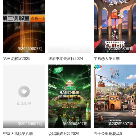
214
105
65
215
106
66
216
107
67
217
108
68
218
109
69
219
110
70
220
111
71
221
112
72
222
113
73
223
114
74
224
115
75
225
116
76
226
117
77
227
118
78
228
119
79
229
120
80
第20260807期
第20260807期
第20260806期
230
121
81
231
122
82
232
123
83
233
124
84
第三调解室2025
跟着书本去旅行2024
半熟恋人第五季
234
125
85
235
126
86
236
127
87
237
128
88
238
129
89
239
130
90
240
131
91
241
132
92
242
133
93
243
134
94
244
135
95
245
136
96
246
137
97
247
138
98
248
139
99
249
140
100
250
141
101
251
142
102
252
143
103
253
144
104
第20260807期
第20260807期
第20260807期
254
145
105
255
146
106
256
147
107
257
148
108
密室大逃脱第八季
说唱巅峰对决2026
五十公里桃花坞6
258
149
109
259
150
110
260
151
111
EP271
152
112