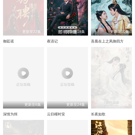
73
更新至22集
更新至18集
更新至10集
御廷谣
夜语记
吾凰在上之凤御四方
更新至6集
更新至24集
全24集
深情为饵
云归槿时安
长夜如歌