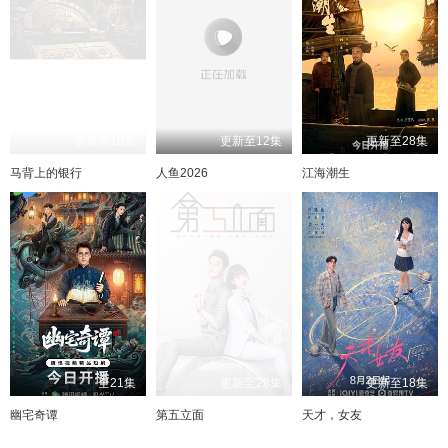
更新至10集
更新至12集
更新至28集
马背上的银行
人鱼2026
江海潮生
全21集
更新至28集
更新至18集
幽宅奇谭
第五立面
天才，女友