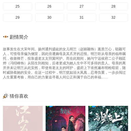
65
25
66
26
67
27
68
28
69
29
70
30
71
31
72
32
73
33
34
35
36
剧情简介
37
38
39
40
故事发生在大宋年间。扬州通判盛紘的女儿明兰（赵丽颖饰）蕙质兰心，聪颖可
41
42
43
44
人，可惜母亲偏为侧室，因此倍遭嫡母及其爪牙的忌恨。明兰听从母亲的临终嘱
托，收敛锋芒，投靠盛老太太羽翼呵护。而在此期间，她与宁远侯府二公子顾廷
45
46
47
48
烨（冯绍峰饰）从陌生到相知，后者更成为她人生中不可多得的贵人。母亲的离
开并未让明兰从此安然，即使有老太太的呵护，盛府上下依然遍布明枪暗箭，随
时威胁着她的安全。在这一过程中，明兰犹如浴火凤凰，忍辱负重，一步步闯过
49
50
51
52
人生重重考验，用自己的力量追寻着人间公正和属于自己的幸福……
53
54
55
56
57
58
59
60
猜你喜欢
61
62
63
64
65
66
67
68
69
70
71
72