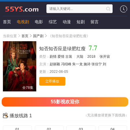
首页
电视剧
电影
综艺
动漫
短剧
留言
当前位置
首页
国产剧
《知否知否应是绿肥红瘦》
7.7
知否知否应是绿肥红瘦
类型：
剧情
爱情
古装
大陆
2018
张开宙
主演：
赵丽颖
冯绍峰
朱一龙
施诗
张佳宁
刘
更新：
2022-06-05
立即播放
全78集
55影视欢迎你
播放线路 1
↓无法播放请更换下面线路↓
01
02
03
04