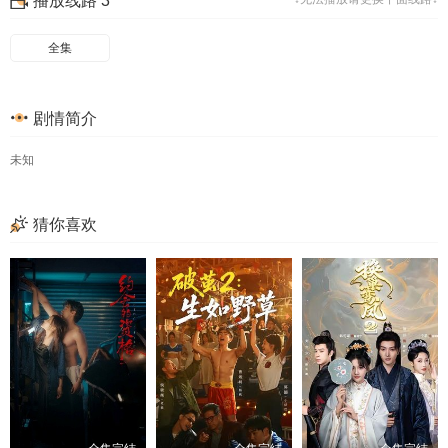
播放线路 3
49
50
51
52
53
54
55
56
全集
57
58
59
60
剧情简介
61
62
63
64
65
66
67
68
未知
69
猜你喜欢