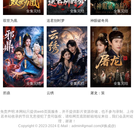
全集完结
全集完结
全集完结
双世为凰
送君别时梦
神眼破奇局
全集完结
全集完结
全集完结
邪鼎
云绣
屠龙：策
免责声明:本网站只提供web页面服务，并不提供影片资源存储，也不参与录制、上传
若本站收录的节目无意侵犯了贵司版权，请给网页底部邮箱地址来信，我们会及时处
理，谢谢！
Copyright © 2023-2024 E-Mail：admin#gmail.com(#换成@)