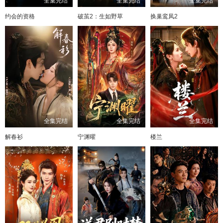
全集完结
全集完结
全集完结
约会的资格
破茧2：生如野草
换巢鸾凤2
全集完结
全集完结
全集完结
解春衫
宁渊曜
楼兰