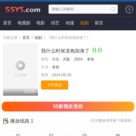
首页
电视剧
电影
综艺
动漫
短剧
留言
当前位置
首页
短剧
《我什么时候龙袍加身了》
0.0
我什么时候龙袍加身了
类型：
未知
大陆
2024
未知
主演：
未知
更新：
2024-09-20
立即播放
已完结
55影视欢迎你
播放线路 1
↓无法播放请更换下面线路↓
01
02
03
04