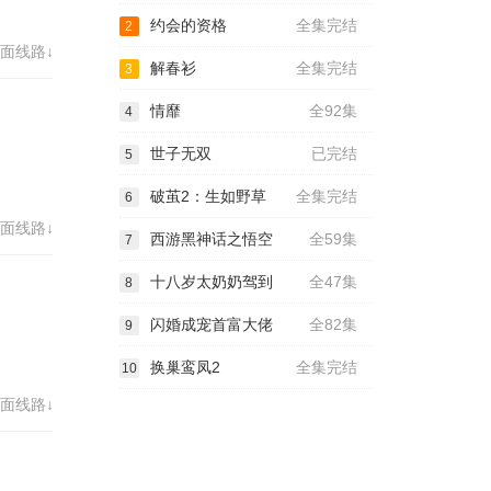
约会的资格
全集完结
2
面线路↓
解春衫
全集完结
3
情靡
全92集
4
世子无双
已完结
5
破茧2：生如野草
全集完结
6
面线路↓
西游黑神话之悟空
全59集
7
十八岁太奶奶驾到
全47集
8
闪婚成宠首富大佬
全82集
9
换巢鸾凤2
全集完结
10
面线路↓