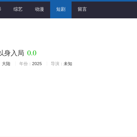
影
综艺
动漫
短剧
留言
0.0
以身入局
：
大陆
年份：
2025
导演：
未知