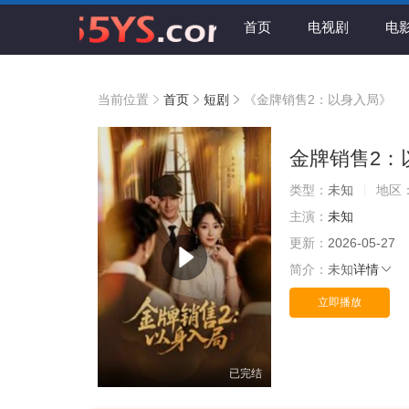
首页
电视剧
电
当前位置
首页
短剧
《金牌销售2：以身入局》
金牌销售2：
类型：
未知
地区
主演：
未知
更新：
2026-05-27
简介：
未知
详情
立即播放
已完结