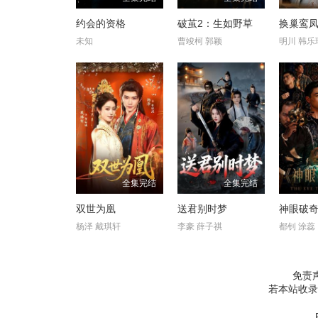
约会的资格
破茧2：生如野草
换巢鸾凤
未知
曹竣柯 郭颖
明川 韩乐
全集完结
全集完结
双世为凰
送君别时梦
神眼破
杨泽 戴琪轩
李豪 薛子祺
都钊 涂蕊
免责
若本站收录