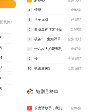
解春衫
全集完结
3
情靡
全92集
4
世子无双
已完结
5
面线路↓
西游黑神话之悟空
全59集
6
08
破茧2：生如野草
全集完结
7
16
十八岁太奶奶驾到
全47集
8
24
楼兰
全集完结
9
32
换巢鸾凤2
全集完结
10
40
48
短剧月榜单
前妻请放手，我们
全86集
1