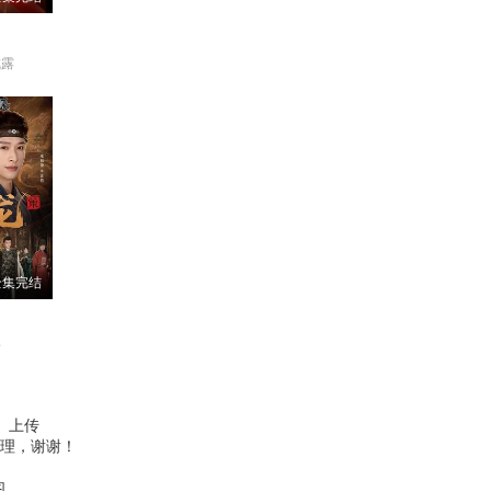
成露
全集完结
楠
、上传
理，谢谢！
图