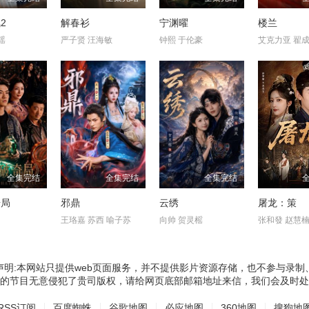
2
解春衫
宁渊曜
楼兰
瑶
严子贤 汪海敏
钟熙 于伦豪
艾克力亚 翟
全集完结
全集完结
全集完结
奇局
邪鼎
云绣
屠龙：策
王珞嘉 苏西 喻子苏
向帅 贺灵榣
张和發 赵慧
声明:本网站只提供web页面服务，并不提供影片资源存储，也不参与录制
的节目无意侵犯了贵司版权，请给网页底部邮箱地址来信，我们会及时处
RSS订阅
百度蜘蛛
谷歌地图
必应地图
360地图
搜狗地