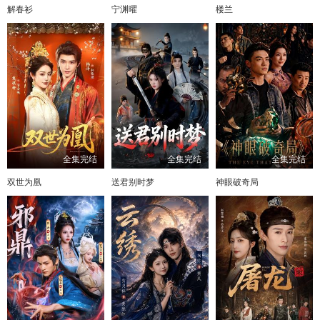
解春衫
宁渊曜
楼兰
全集完结
全集完结
全集完结
双世为凰
送君别时梦
神眼破奇局