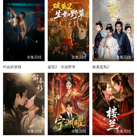
全集完结
全集完结
全集完结
约会的资格
破茧2：生如野草
换巢鸾凤2
全集完结
全集完结
全集完结